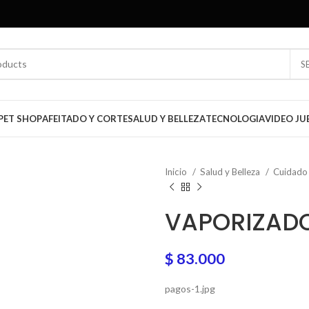
S
PET SHOP
AFEITADO Y CORTE
SALUD Y BELLEZA
TECNOLOGIA
VIDEO JU
Inicio
Salud y Belleza
Cuidado
VAPORIZADO
$
83.000
pagos-1.jpg