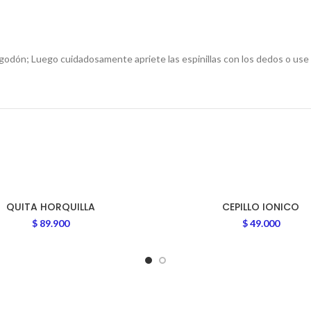
lgodón; Luego cuidadosamente apriete las espinillas con los dedos o use u
QUITA HORQUILLA
CEPILLO IONICO
$
89.900
$
49.000