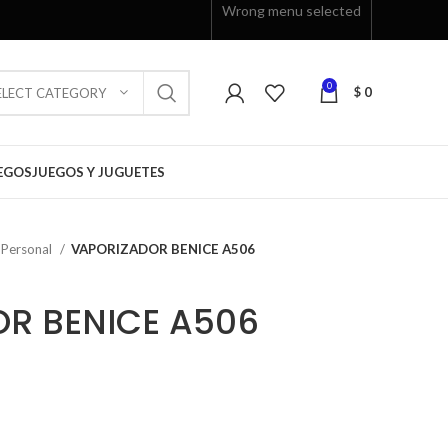
Wrong menu selected
0
$
0
ELECT CATEGORY
EGOS
JUEGOS Y JUGUETES
 Personal
VAPORIZADOR BENICE A506
R BENICE A506