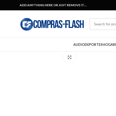
ADD ANYTHING HERE OR JUST REMOVE IT…
AUDIO
DEPORTES
HOGAR
Click to enlarge