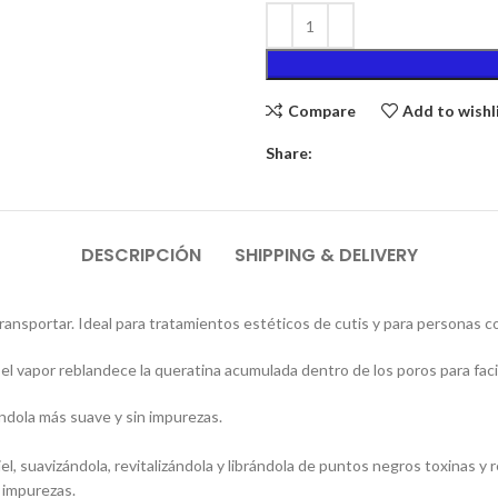
Compare
Add to wishl
Share:
DESCRIPCIÓN
SHIPPING & DELIVERY
ransportar. Ideal para tratamientos estéticos de cutis y para personas c
vapor reblandece la queratina acumulada dentro de los poros para facilit
jándola más suave y sin impurezas.
piel, suavizándola, revitalizándola y librándola de puntos negros toxinas y 
 impurezas.