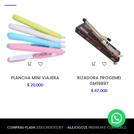
PLANCHA MINI VIAJERA
RIZADORA PROGEMEI
GM1989T
$
20.000
$
47.000
X
COMPRAS-FLASH
2020 CREATED BY
-ALEJOGO21
. PREMIUM E-COMMERCE.