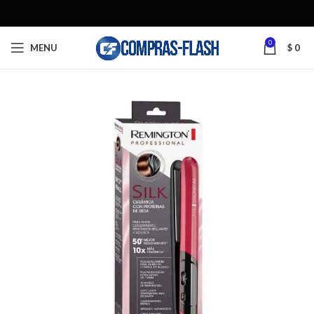
0
MENU
$
0