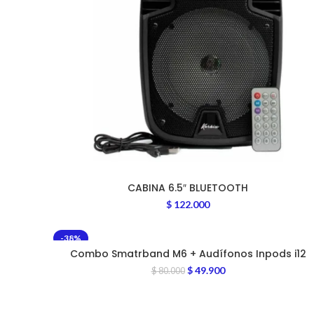
CABINA 6.5″ BLUETOOTH
$
122.000
-38%
Combo Smatrband M6 + Audífonos Inpods i12
$
49.900
$
80.000