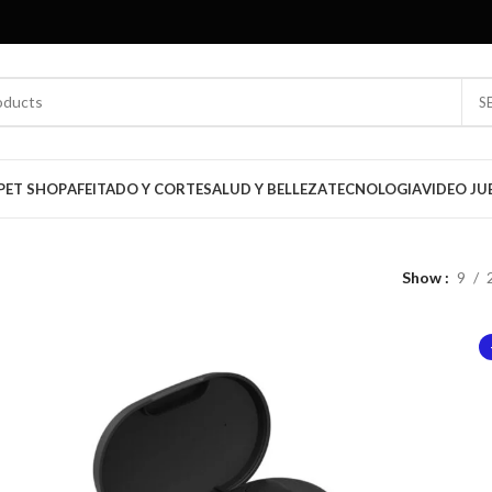
S
PET SHOP
AFEITADO Y CORTE
SALUD Y BELLEZA
TECNOLOGIA
VIDEO JU
Show
9