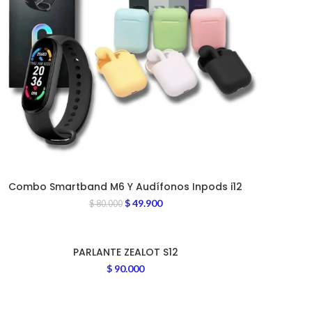
Combo Smartband M6 Y Audífonos Inpods i12
$
49.900
$
80.000
PARLANTE ZEALOT S12
$
90.000