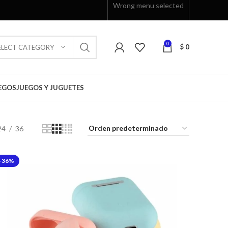
Wrong menu selected
0
$
0
ELECT CATEGORY
EGOS
JUEGOS Y JUGUETES
24
36
-36%