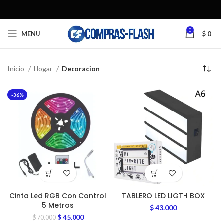
0
MENU
$
0
Inicio
Hogar
Decoracion
-36%
Cinta Led RGB Con Control
TABLERO LED LIGTH BOX
5 Metros
$
43.000
$
45.000
$
70.000