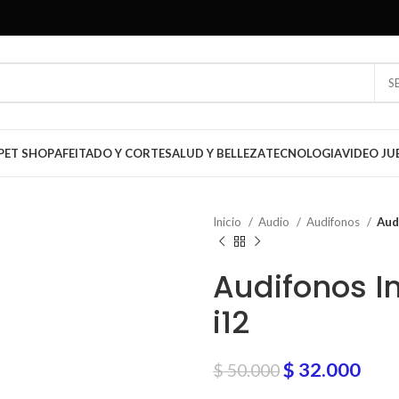
S
PET SHOP
AFEITADO Y CORTE
SALUD Y BELLEZA
TECNOLOGIA
VIDEO JU
Inicio
Audio
Audifonos
Aud
Audifonos I
i12
$
32.000
$
50.000