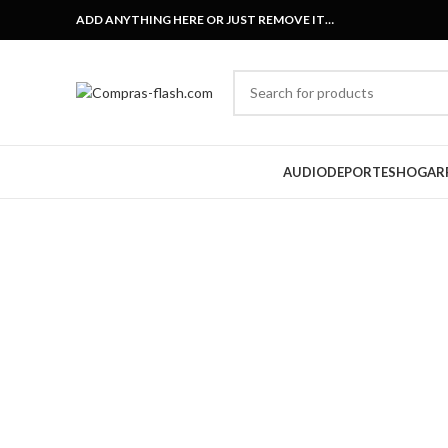
ADD ANYTHING HERE OR JUST REMOVE IT…
AUDIO
DEPORTES
HOGAR
-36%
Click to enlarge