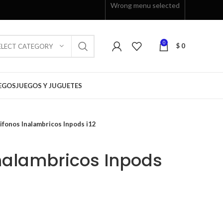
Wrong menu selected
0
$
0
ELECT CATEGORY
EGOS
JUEGOS Y JUGUETES
ifonos Inalambricos Inpods i12
nalambricos Inpods