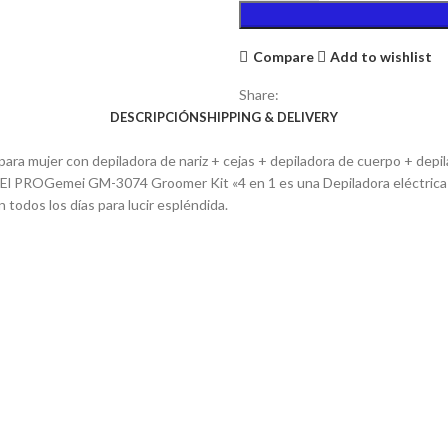
Compare
Add to wishlist
Share:
DESCRIPCIÓN
SHIPPING & DELIVERY
ra mujer con depiladora de nariz + cejas + depiladora de cuerpo + depila
. El PROGemei GM-3074 Groomer Kit «4 en 1 es una Depiladora eléctrica
n todos los días para lucir espléndida.