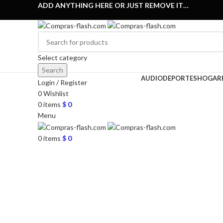
ADD ANYTHING HERE OR JUST REMOVE IT…
Select category
Search
AUDIO
DEPORTES
HOGAR
Login / Register
0
Wishlist
0
items
$
0
Menu
Click to enlarge
0
items
$
0