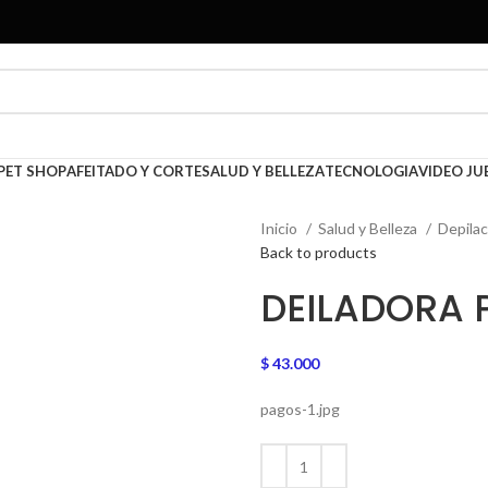
PET SHOP
AFEITADO Y CORTE
SALUD Y BELLEZA
TECNOLOGIA
VIDEO JU
Inicio
Salud y Belleza
Depila
Back to products
DEILADORA P
$
43.000
pagos-1.jpg