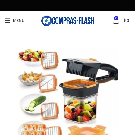
0
MENU
$
0