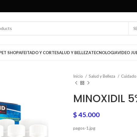
S
PET SHOP
AFEITADO Y CORTE
SALUD Y BELLEZA
TECNOLOGIA
VIDEO JU
Inicio
Salud y Belleza
Cuidado
MINOXIDIL 
$
45.000
pagos-1.jpg