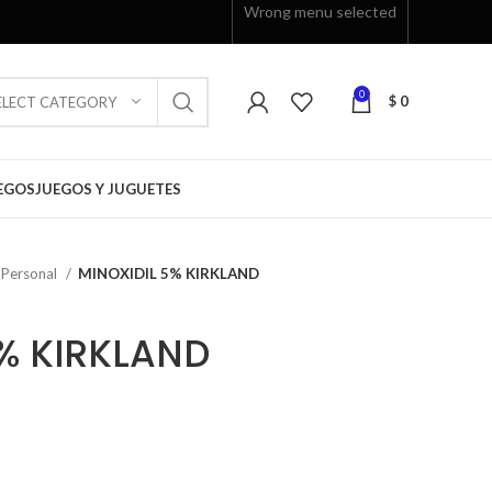
Wrong menu selected
0
$
0
ELECT CATEGORY
EGOS
JUEGOS Y JUGUETES
 Personal
MINOXIDIL 5% KIRKLAND
5% KIRKLAND