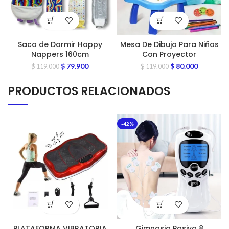
Saco de Dormir Happy
Mesa De Dibujo Para Niños
Nappers 160cm
Con Proyector
$
79.900
$
80.000
$
119.000
$
119.000
PRODUCTOS RELACIONADOS
-42%
PLATAFORMA VIBRATORIA
Gimnasia Pasiva 8