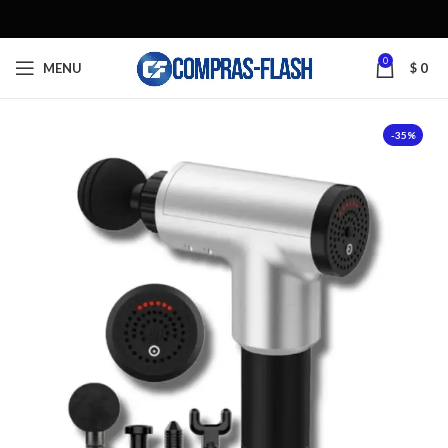
0
MENU
$
0
-35%