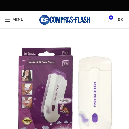
0
MENU
$
0