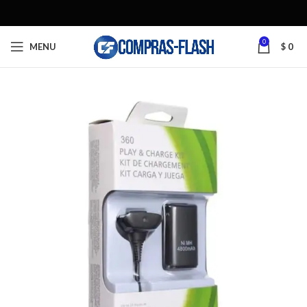
0
MENU
$
0