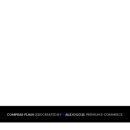
X
COMPRAS-FLASH
2020 CREATED BY
-ALEJOGO21
. PREMIUM E-COMMERCE.