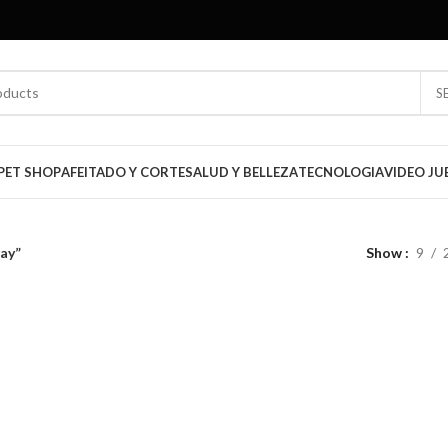
S
PET SHOP
AFEITADO Y CORTE
SALUD Y BELLEZA
TECNOLOGIA
VIDEO JU
ay”
Show
9