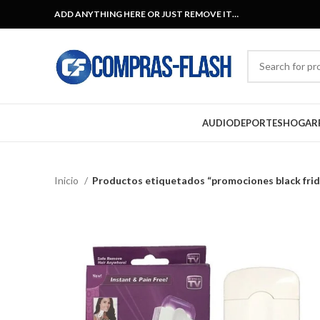
ADD ANYTHING HERE OR JUST REMOVE IT…
AUDIO
DEPORTES
HOGAR
Inicio
Productos etiquetados “promociones black frid