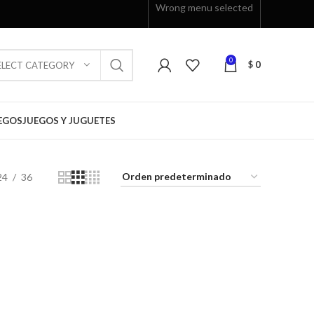
Wrong menu selected
0
$
0
ELECT CATEGORY
EGOS
JUEGOS Y JUGUETES
24
36