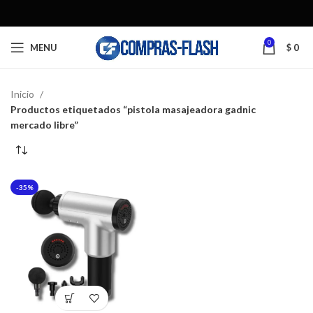
0
MENU
$
0
Inicio
Productos etiquetados “pistola masajeadora gadnic
mercado libre”
-35%