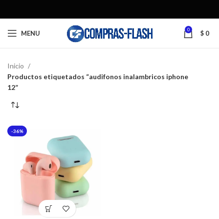
0
MENU
$
0
Inicio
Productos etiquetados “audifonos inalambricos iphone
12”
-36%