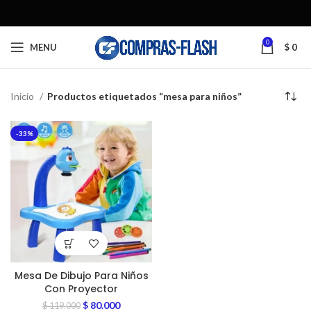
0
MENU
$
0
Inicio
Productos etiquetados “mesa para niños”
-33%
Mesa De Dibujo Para Niños
Con Proyector
$
80.000
$
119.000