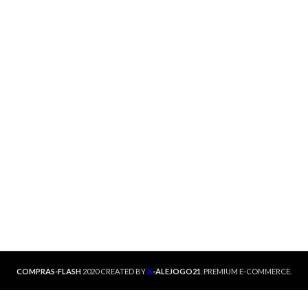
X
COMPRAS-FLASH
2020 CREATED BY
-ALEJOGO21
. PREMIUM E-COMMERCE.