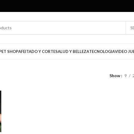
S
PET SHOP
AFEITADO Y CORTE
SALUD Y BELLEZA
TECNOLOGIA
VIDEO JU
Show
9