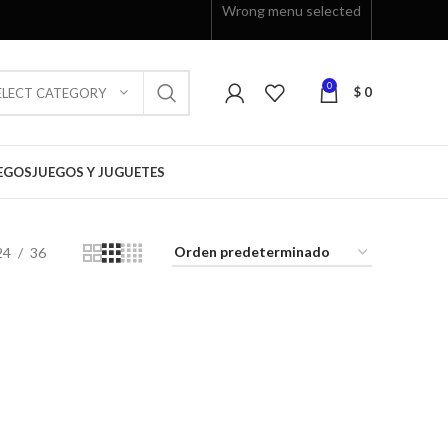
Wrong menu selected
0
$
0
ELECT CATEGORY
EGOS
JUEGOS Y JUGUETES
24
36