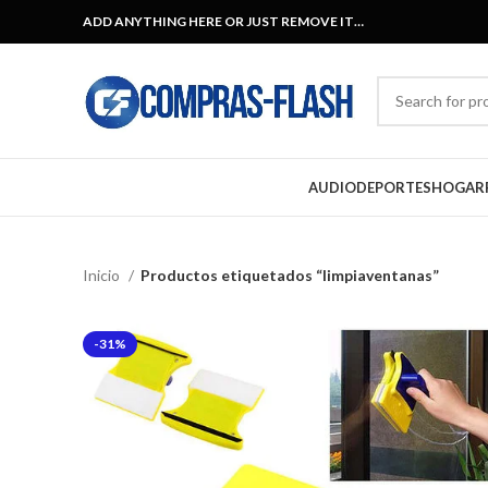
ADD ANYTHING HERE OR JUST REMOVE IT…
AUDIO
DEPORTES
HOGAR
Inicio
Productos etiquetados “limpiaventanas”
-31%