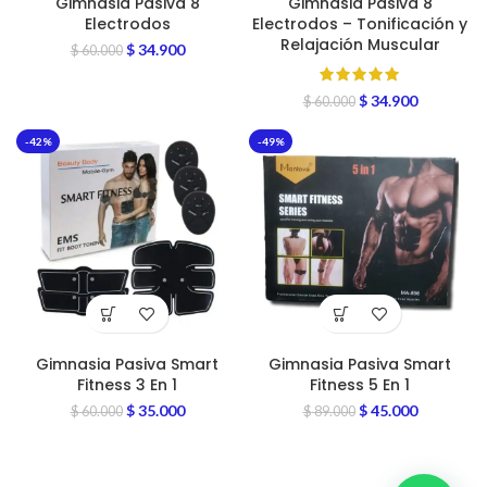
Gimnasia Pasiva 8
Gimnasia Pasiva 8
Electrodos
Electrodos – Tonificación y
Relajación Muscular
$
34.900
$
60.000
$
34.900
$
60.000
-42%
-49%
Gimnasia Pasiva Smart
Gimnasia Pasiva Smart
Fitness 3 En 1
Fitness 5 En 1
$
35.000
$
45.000
$
60.000
$
89.000