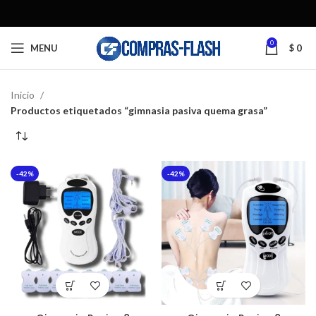
0
MENU
$
0
Inicio
Productos etiquetados “gimnasia pasiva quema grasa”
-42%
-42%