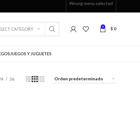
Wrong menu selected
0
$
0
ELECT CATEGORY
EGOS
JUEGOS Y JUGUETES
24
36