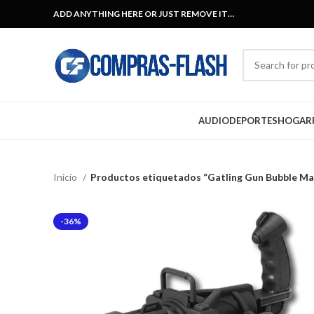
ADD ANYTHING HERE OR JUST REMOVE IT…
AUDIO
DEPORTES
HOGAR
Inicio
Productos etiquetados “Gatling Gun Bubble Ma
-36%