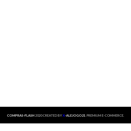
X
COMPRAS-FLASH
2020 CREATED BY
-ALEJOGO21
. PREMIUM E-COMMERCE.