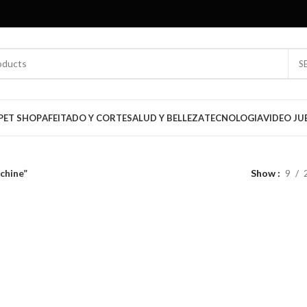
S
PET SHOP
AFEITADO Y CORTE
SALUD Y BELLEZA
TECNOLOGIA
VIDEO JU
chine”
Show
9