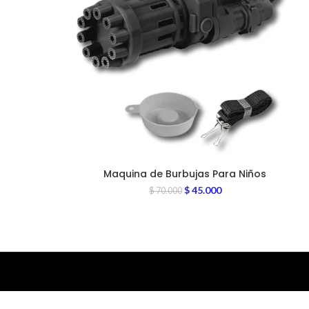
Maquina de Burbujas Para Niños
$
45.000
$
70.000